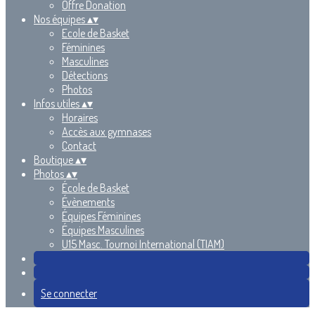
Offre Donation
Nos équipes
▴
▾
Ecole de Basket
Féminines
Masculines
Détections
Photos
Infos utiles
▴
▾
Horaires
Accès aux gymnases
Contact
Boutique
▴
▾
Photos
▴
▾
École de Basket
Évènements
Équipes Féminines
Équipes Masculines
U15 Masc. Tournoi International (TIAM)
Se connecter