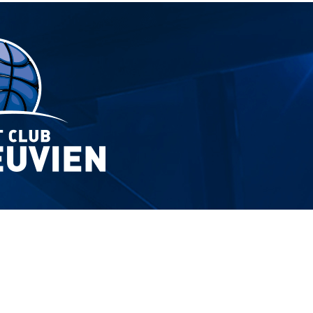
Exporter les lignes sélectionnées
Exporter toutes les colonnes
Exporter uniquement les colonnes affichées
Menu
?>
Images de la page d'accueil
Cliquez pour éditer