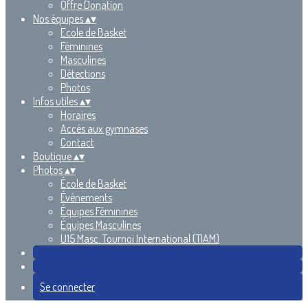
Offre Donation
Nos équipes
▴
▾
Ecole de Basket
Féminines
Masculines
Détections
Photos
Infos utiles
▴
▾
Horaires
Accès aux gymnases
Contact
Boutique
▴
▾
Photos
▴
▾
École de Basket
Évènements
Équipes Féminines
Équipes Masculines
U15 Masc. Tournoi International (TIAM)
Se connecter