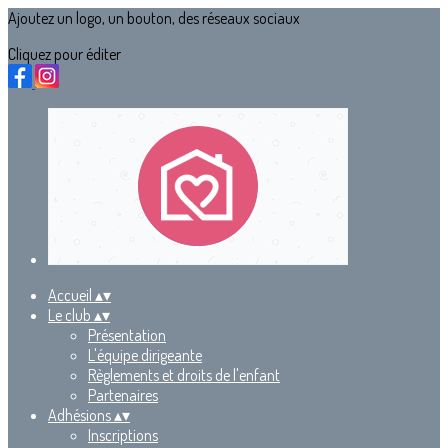
Ajoutez un logo, un bouton, des réseaux sociaux
Cliquez pour éditer
Accueil
▴
▾
Le club
▴
▾
Présentation
L'équipe dirigeante
Règlements et droits de l'enfant
Partenaires
Adhésions
▴
▾
Inscriptions