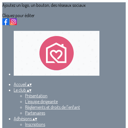
Ajoutez un logo, un bouton, des réseaux sociaux
Cliquez pour éditer
Accueil
▴
▾
Le club
▴
▾
Présentation
L'équipe dirigeante
Règlements et droits de l'enfant
Partenaires
Adhésions
▴
▾
Inscriptions