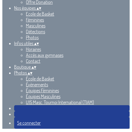
Offre Donation
Nos équipes
▴
▾
Ecole de Basket
Féminines
Masculines
Détections
Photos
Infos utiles
▴
▾
Horaires
Accès aux gymnases
Contact
Boutique
▴
▾
Photos
▴
▾
École de Basket
Évènements
Équipes Féminines
Équipes Masculines
U15 Masc. Tournoi International (TIAM)
Se connecter