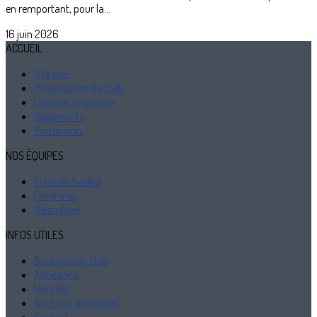
en remportant, pour la...
16 juin 2026
ACCUEIL
A la une
Présentation du club
L'équipe dirigeante
Règlements
Partenaires
NOS ÉQUIPES
École de Basket
Féminines
Masculines
INFOS UTILES
Boutique du club
Adhésions
Horaires
Accès au gymnases