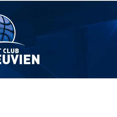
Exporter les lignes sélectionnées
Exporter toutes les colonnes
Exporter uniquement les colonnes affichées
Menu
?>
Images de la page d'accueil
Cliquez pour éditer