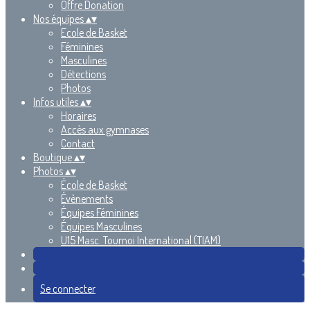
Offre Donation
Nos équipes
▴
▾
Ecole de Basket
Féminines
Masculines
Détections
Photos
Infos utiles
▴
▾
Horaires
Accès aux gymnases
Contact
Boutique
▴
▾
Photos
▴
▾
École de Basket
Évènements
Équipes Féminines
Équipes Masculines
U15 Masc. Tournoi International (TIAM)
Se connecter