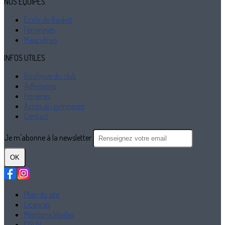
NOS ÉQUIPES
École de Basket
Féminines
Masculines
INFOS UTILES
Boutique du club
Adhésions
Horaires
Accès au gymnases
Contact
Je m'abonne à la newsletter
OK
Plan du site
Licences
Mentions légales
CGUV