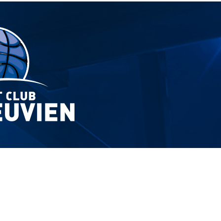
Exporter les lignes sélectionnées
Exporter toutes les colonnes
Exporter uniquement les colonnes affichées
Menu
?>
Images de la page d'accueil
Cliquez pour éditer