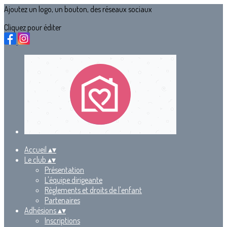
Ajoutez un logo, un bouton, des réseaux sociaux
Cliquez pour éditer
Accueil
▴
▾
Le club
▴
▾
Présentation
L'équipe dirigeante
Règlements et droits de l'enfant
Partenaires
Adhésions
▴
▾
Inscriptions