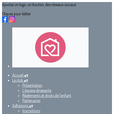
Ajoutez un logo, un bouton, des réseaux sociaux
Cliquez pour éditer
Accueil
▴
▾
Le club
▴
▾
Présentation
L'équipe dirigeante
Règlements et droits de l'enfant
Partenaires
Adhésions
▴
▾
Inscriptions