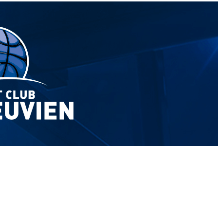
Exporter les lignes sélectionnées
Exporter toutes les colonnes
Exporter uniquement les colonnes affichées
Menu
?>
Images de la page d'accueil
Cliquez pour éditer