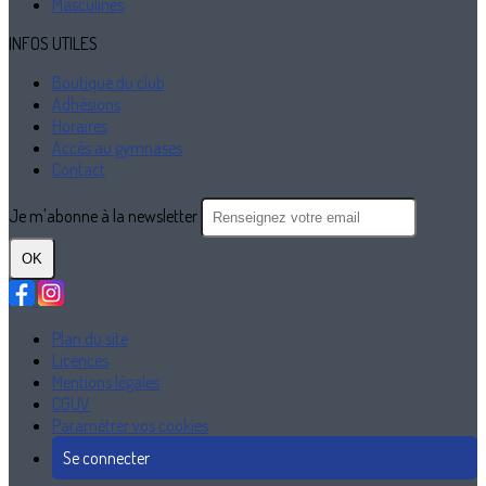
Masculines
INFOS UTILES
Boutique du club
Adhésions
Horaires
Accès au gymnases
Contact
Je m'abonne à la newsletter
OK
Plan du site
Licences
Mentions légales
CGUV
Paramétrer vos cookies
Se connecter