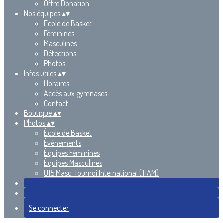
Offre Donation
Nos équipes
▴
▾
Ecole de Basket
Féminines
Masculines
Détections
Photos
Infos utiles
▴
▾
Horaires
Accès aux gymnases
Contact
Boutique
▴
▾
Photos
▴
▾
École de Basket
Évènements
Équipes Féminines
Équipes Masculines
U15 Masc. Tournoi International (TIAM)
Se connecter