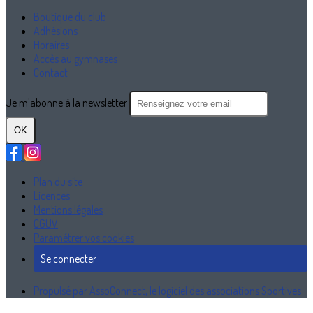
Boutique du club
Adhésions
Horaires
Accès au gymnases
Contact
Je m'abonne à la newsletter
OK
Plan du site
Licences
Mentions légales
CGUV
Paramétrer vos cookies
Se connecter
Propulsé par AssoConnect, le logiciel des associations Sportives