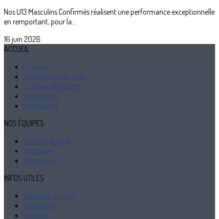
Nos U13 Masculins Confirmés réalisent une performance exceptionnelle
en remportant, pour la...
16 juin 2026
ACCUEIL
A la une
Présentation du club
L'équipe dirigeante
Règlements
Partenaires
NOS ÉQUIPES
École de Basket
Féminines
Masculines
INFOS UTILES
Boutique du club
Adhésions
Horaires