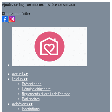
Ajoutez un logo, un bouton, des réseaux sociaux
Cliquez pour éditer
Accueil
▴
▾
Le club
▴
▾
Présentation
L'équipe dirigeante
Règlements et droits de l'enfant
Partenaires
Adhésions
▴
▾
Inscriptions