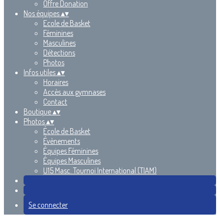
Offre Donation
Nos équipes
▴
▾
Ecole de Basket
Féminines
Masculines
Détections
Photos
Infos utiles
▴
▾
Horaires
Accès aux gymnases
Contact
Boutique
▴
▾
Photos
▴
▾
École de Basket
Évènements
Équipes Féminines
Équipes Masculines
U15 Masc. Tournoi International (TIAM)
Se connecter