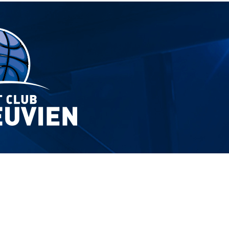
Exporter les lignes sélectionnées
Exporter toutes les colonnes
Exporter uniquement les colonnes affichées
Menu
?>
Images de la page d'accueil
Cliquez pour éditer