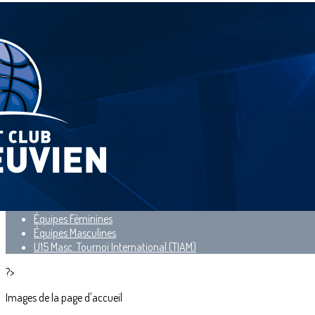
Menu
<
>
École de Basket
Évènements
Équipes Féminines
Équipes Masculines
U15 Masc. Tournoi International (TIAM)
?>
Images de la page d'accueil