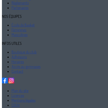
Règlements
Partenaires
NOS ÉQUIPES
École de Basket
Féminines
Masculines
INFOS UTILES
Boutique du club
Adhésions
Horaires
Accès au gymnases
Contact
Plan du site
Licences
Mentions légales
CGUV