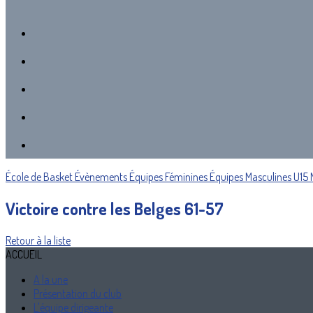
École de Basket
Évènements
Équipes Féminines
Équipes Masculines
U15 
Victoire contre les Belges 61-57
Retour à la liste
ACCUEIL
A la une
Présentation du club
L'équipe dirigeante