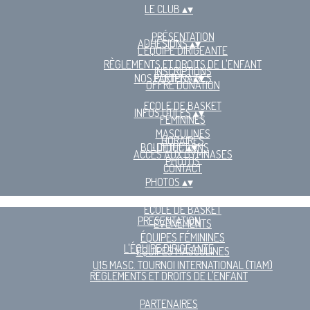
LE CLUB
▴
▾
PRÉSENTATION
ADHÉSIONS
▴
▾
L'ÉQUIPE DIRIGEANTE
RÈGLEMENTS ET DROITS DE L'ENFANT
INSCRIPTIONS
NOS ÉQUIPES
PARTENAIRES
▴
▾
OFFRE DONATION
ECOLE DE BASKET
INFOS UTILES
▴
▾
FÉMININES
MASCULINES
HORAIRES
BOUTIQUE
DÉTECTIONS
▴
▾
ACCÈS AUX GYMNASES
PHOTOS
CONTACT
PHOTOS
▴
▾
ÉCOLE DE BASKET
PRÉSENTATION
ÉVÈNEMENTS
ÉQUIPES FÉMININES
L'ÉQUIPE DIRIGEANTE
ÉQUIPES MASCULINES
U15 MASC. TOURNOI INTERNATIONAL (TIAM)
RÈGLEMENTS ET DROITS DE L'ENFANT
PARTENAIRES