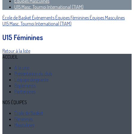
Équipes Masculines
U15 Masc. Tournoi International (TIAM)
École de Basket
Évènements
Équipes Féminines
Équipes Masculines
U15 Masc. Tournoi International (TIAM)
U15 Féminines
Retour à la liste
ACCUEIL
A la une
Présentation du club
L'équipe dirigeante
Règlements
Partenaires
NOS ÉQUIPES
École de Basket
Féminines
Masculines