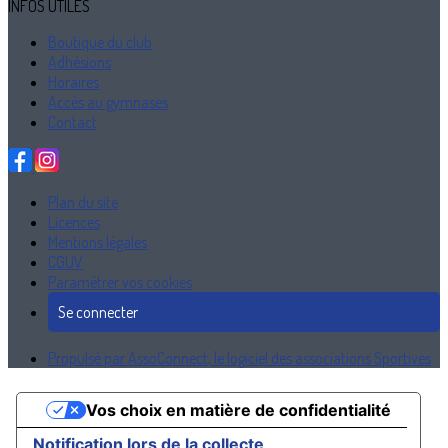
INFOS UTILES
Boutique du club
Adhésions
Horaires
Accès au gymnases
Contact
Plan du site
Licences
Mentions légales
CGUV
Paramétrer vos cookies
Se connecter
Propulsé par AssoConnect, le logiciel des associations Sportives
Vos choix en matière de confidentialité
Notification lors de la collecte