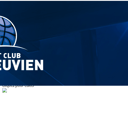
Menu
<
>
École de Basket
Évènements
Équipes Féminines
Équipes Masculines
U15 Masc. Tournoi International (TIAM)
?>
Images de la page d'accueil
Cliquez pour éditer