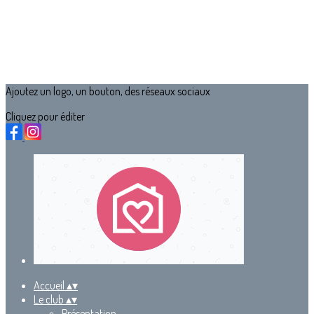
Ajoutez un logo, un bouton, des réseaux sociaux
Cliquez pour éditer
Accueil
▴
▾
Le club
▴
▾
Présentation