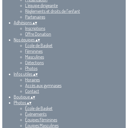
L'équipe dirigeante
Règlements et droits de l'enfant
Partenaires
Adhésions
▴
▾
Inscriptions
Offre Donation
Nos équipes
▴
▾
Ecole de Basket
Féminines
Masculines
Détections
Photos
Infos utiles
▴
▾
Horaires
Accès aux gymnases
Contact
Boutique
▴
▾
Photos
▴
▾
École de Basket
Évènements
Équipes Féminines
Équipes Masculines